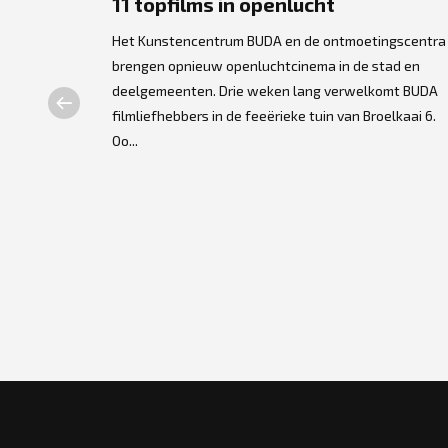
ers
11 topfilms in openlucht
Het Kunstencentrum BUDA en de ontmoetingscentra
brengen opnieuw openluchtcinema in de stad en
lse
deelgemeenten. Drie weken lang verwelkomt BUDA
t centrum. De
filmliefhebbers in de feeërieke tuin van Broelkaai 6.
dpersonage
Oo...
gra...