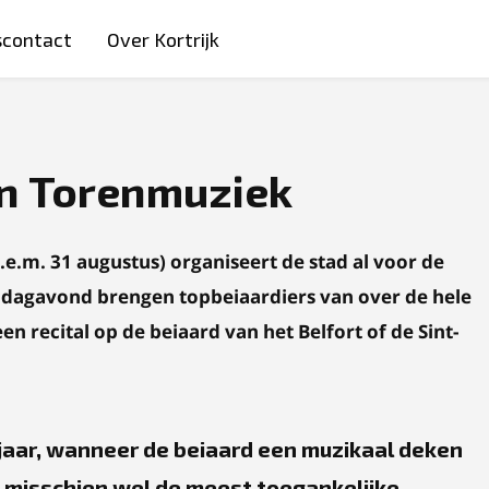
scontact
Over Kortrijk
an Torenmuziek
e.m. 31 augustus) organiseert de stad al voor de
dagavond brengen topbeiaardiers van over de hele
en recital op de beiaard van het Belfort of de Sint-
t jaar, wanneer de beiaard een muzikaal deken
jn misschien wel de meest toegankelijke