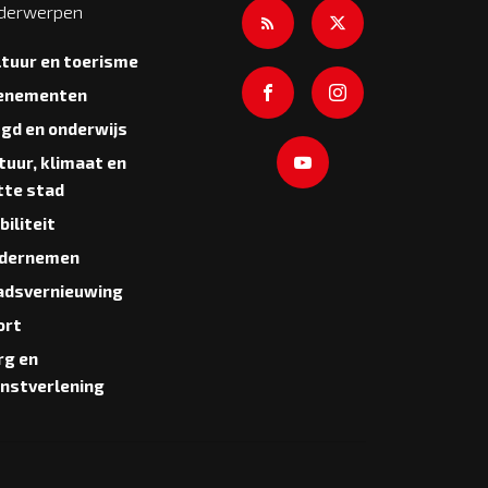
derwerpen
ltuur en toerisme
enementen
ugd en onderwijs
tuur, klimaat en
tte stad
iliteit
dernemen
adsvernieuwing
ort
rg en
enstverlening