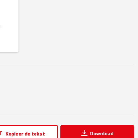
n
Download
Kopieer de tekst