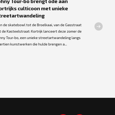
ohny Tour-bo brengt ode aan
Bronzen
ortrijks culticoon met unieke
Dewilde 
treetartwandeling
Olme
n de skatebowl tot de Broelkaai, van de Gasstraat
Een opmerke
t de Kasteelstraat: Kortrijk lanceert deze zomer de
Kortrijkse k
hny Tour-bo, een unieke streetartwandeling langs
thuis gevond
ertien kunstwerken die hulde brengen a...
assistentiew
kunstwerk we