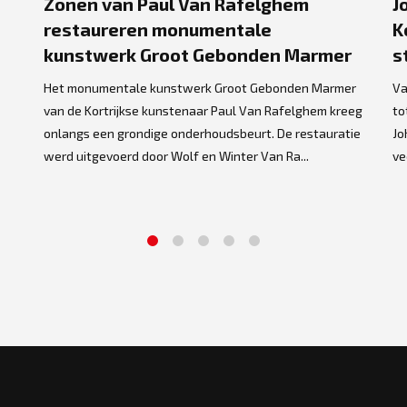
Zonen van Paul Van Rafelghem
J
restaureren monumentale
K
kunstwerk Groot Gebonden Marmer
s
Het monumentale kunstwerk Groot Gebonden Marmer
Va
van de Kortrijkse kunstenaar Paul Van Rafelghem kreeg
to
onlangs een grondige onderhoudsbeurt. De restauratie
Jo
werd uitgevoerd door Wolf en Winter Van Ra...
ve
1
2
3
4
5