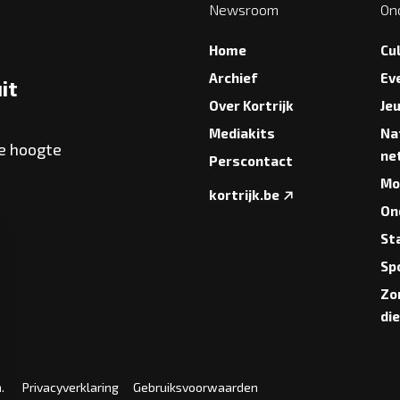
Newsroom
On
Home
Cu
Archief
Ev
it
Over Kortrijk
Je
Mediakits
Na
de hoogte
ne
Perscontact
Mob
kortrijk.be
On
St
Sp
Zo
di
.
Privacyverklaring
Gebruiksvoorwaarden