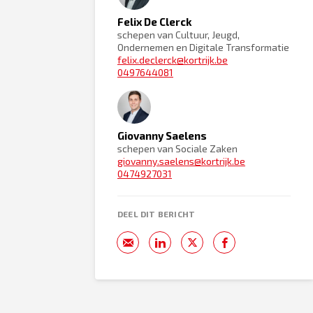
Felix De Clerck
schepen van Cultuur, Jeugd,
Ondernemen en Digitale Transformatie
felix.declerck@kortrijk.be
0497644081
Giovanny Saelens
schepen van Sociale Zaken
giovanny.saelens@kortrijk.be
0474927031
DEEL DIT BERICHT