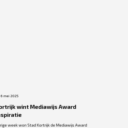
6 mei 2025
30 april 2
ortrijk wint Mediawijs Award
‘The Hac
nspiratie
scholier
omgaan 
rige week won Stad Kortrijk de Mediawijs Award