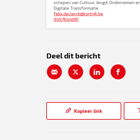
schepen van Cultuur, Jeugd, Ondernemen e
Digitale Transformatie
felix.declerck@kortrijk.be
0497644081
Deel dit bericht
Kopieer link