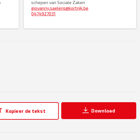
n
schepen van Sociale Zaken
giovanny.saelens@kortrijk.be
0474927031
Download
Kopieer de tekst