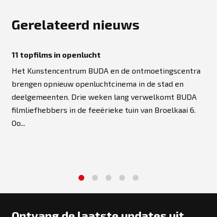
Gerelateerd nieuws
11 topfilms in openlucht
Het Kunstencentrum BUDA en de ontmoetingscentra
brengen opnieuw openluchtcinema in de stad en
deelgemeenten. Drie weken lang verwelkomt BUDA
filmliefhebbers in de feeërieke tuin van Broelkaai 6.
Oo...
1
2
3
4
5
Ontvang de laatste updates uit