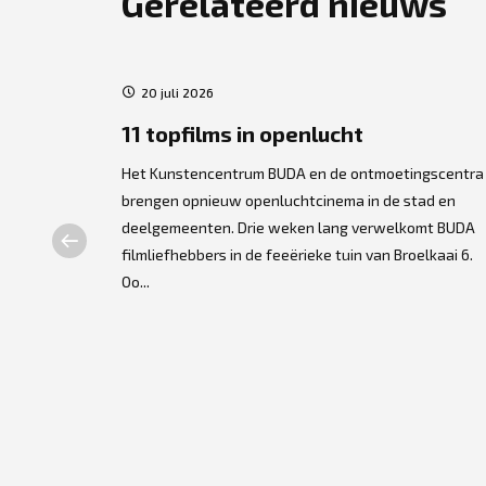
Gerelateerd nieuws
20 juli 2026
ers
11 topfilms in openlucht
Het Kunstencentrum BUDA en de ontmoetingscentra
brengen opnieuw openluchtcinema in de stad en
lse
deelgemeenten. Drie weken lang verwelkomt BUDA
t centrum. De
filmliefhebbers in de feeërieke tuin van Broelkaai 6.
dpersonage
Oo...
gra...