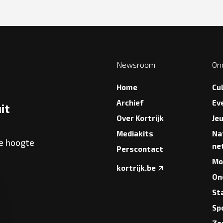
Newsroom
On
Home
Cu
Archief
Ev
it
Over Kortrijk
Je
Mediakits
Na
de hoogte
ne
Perscontact
Mob
kortrijk.be
On
St
Sp