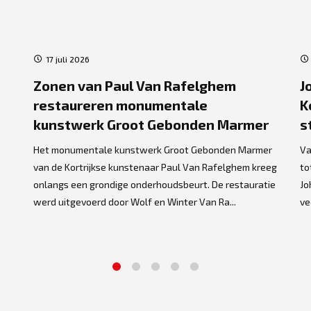
17 juli 2026
Zonen van Paul Van Rafelghem
J
restaureren monumentale
K
kunstwerk Groot Gebonden Marmer
s
Het monumentale kunstwerk Groot Gebonden Marmer
Va
van de Kortrijkse kunstenaar Paul Van Rafelghem kreeg
to
onlangs een grondige onderhoudsbeurt. De restauratie
Jo
werd uitgevoerd door Wolf en Winter Van Ra...
ve
1
2
3
4
5