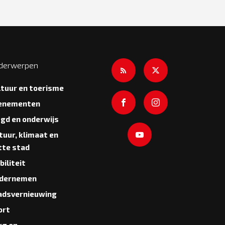
derwerpen
ltuur en toerisme
enementen
ugd en onderwijs
tuur, klimaat en
tte stad
iliteit
dernemen
adsvernieuwing
ort