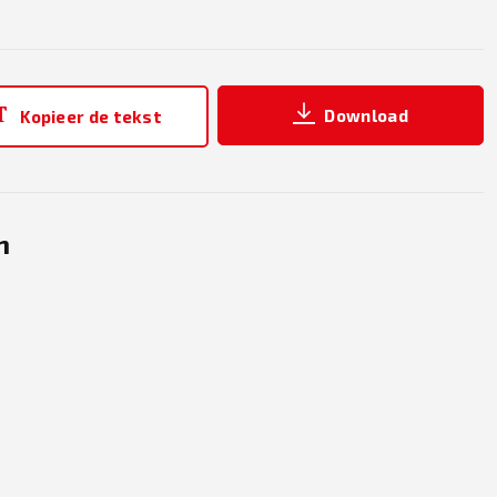
Download
Kopieer de tekst
n