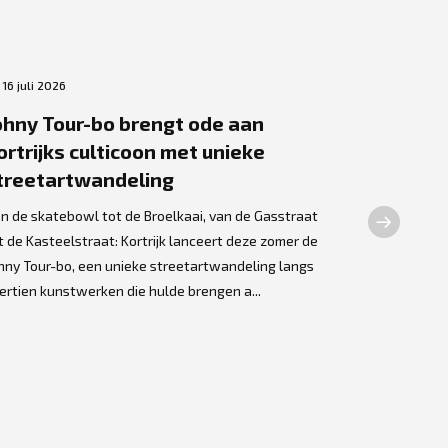
16 juli 2026
2 juli 2026
ohny Tour-bo brengt ode aan
Bronzen
ortrijks culticoon met unieke
Dewilde 
treetartwandeling
Olme
n de skatebowl tot de Broelkaai, van de Gasstraat
Een opmerke
t de Kasteelstraat: Kortrijk lanceert deze zomer de
Kortrijkse k
hny Tour-bo, een unieke streetartwandeling langs
thuis gevond
ertien kunstwerken die hulde brengen a...
assistentiew
kunstwerk we