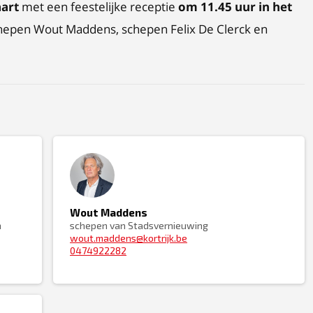
aart
met een feestelijke receptie
om 11.45 uur in het
hepen Wout Maddens, schepen Felix De Clerck en
Wout Maddens
n
schepen van Stadsvernieuwing
wout.maddens@kortrijk.be
0474922282