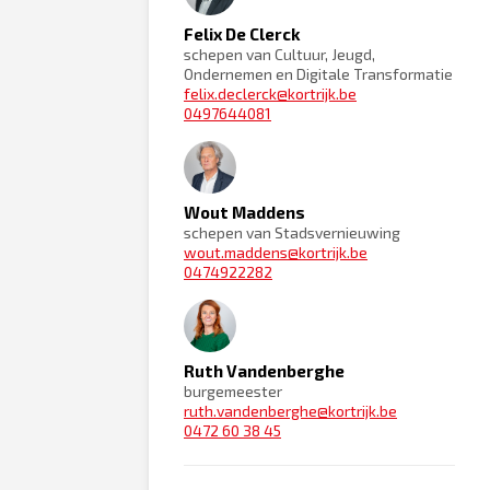
Felix De Clerck
schepen van Cultuur, Jeugd,
Ondernemen en Digitale Transformatie
felix.declerck@kortrijk.be
0497644081
Wout Maddens
schepen van Stadsvernieuwing
wout.maddens@kortrijk.be
0474922282
Ruth Vandenberghe
burgemeester
ruth.vandenberghe@kortrijk.be
0472 60 38 45