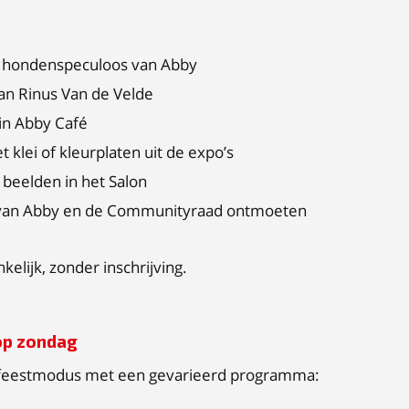
e hondenspeculoos van Abby
van Rinus Van de Velde
in Abby Café
t klei of kleurplaten uit de expo’s
a beelden in het Salon
en van Abby en de Communityraad ontmoeten
ankelijk, zonder inschrijving.
op zondag
n feestmodus met een gevarieerd programma: