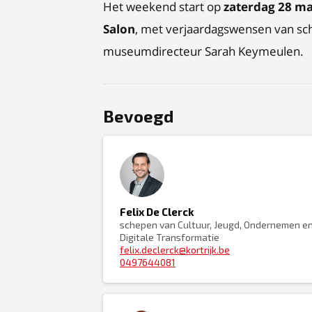
Het weekend start op
zaterdag 28 m
Salon
, met verjaardagswensen van sc
museumdirecteur Sarah Keymeulen.
Bevoegd
Felix De Clerck
schepen van Cultuur, Jeugd, Ondernemen e
Digitale Transformatie
felix.declerck@kortrijk.be
0497644081