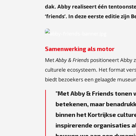
dak. Abby realiseert één tentoonstel
‘friends’. In deze eerste editie zijn B
JPG
Samenwerking als motor
Met
Abby & Friends
positioneert Abby zi
culturele ecosysteem. Het format ver
biedt bezoekers een gelaagde museu
Met Abby & Friends tonen w
betekenen, maar benadrukk
binnen het Kortrijkse cult
inspirerende organisaties a
bouwen we aan een dynamisc