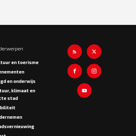
derwerpen
ltuur en toerisme
enementen
ugd en onderwijs
tuur, klimaat en
tte stad
iliteit
dernemen
adsvernieuwing
ort