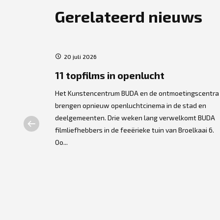
Gerelateerd nieuws
20 juli 2026
ers
11 topfilms in openlucht
Het Kunstencentrum BUDA en de ontmoetingscentra
brengen opnieuw openluchtcinema in de stad en
lse
deelgemeenten. Drie weken lang verwelkomt BUDA
t centrum. De
filmliefhebbers in de feeërieke tuin van Broelkaai 6.
dpersonage
Oo...
gra...