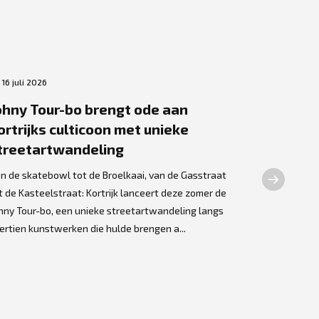
16 juli 2026
2 juli 2026
ohny Tour-bo brengt ode aan
Bronzen
ortrijks culticoon met unieke
Dewilde 
treetartwandeling
Olme
n de skatebowl tot de Broelkaai, van de Gasstraat
Een opmerke
t de Kasteelstraat: Kortrijk lanceert deze zomer de
Kortrijkse k
hny Tour-bo, een unieke streetartwandeling langs
thuis gevond
ertien kunstwerken die hulde brengen a...
assistentiew
kunstwerk we