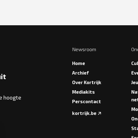
Newsroom
On
Home
Cu
Archief
Ev
it
Over Kortrijk
Je
Mediakits
Na
de hoogte
ne
Perscontact
Mob
kortrijk.be
On
St
Sp