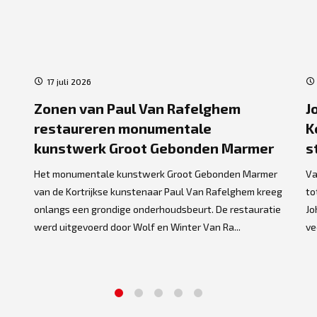
17 juli 2026
Zonen van Paul Van Rafelghem
J
restaureren monumentale
K
kunstwerk Groot Gebonden Marmer
s
Het monumentale kunstwerk Groot Gebonden Marmer
Va
van de Kortrijkse kunstenaar Paul Van Rafelghem kreeg
to
onlangs een grondige onderhoudsbeurt. De restauratie
Jo
werd uitgevoerd door Wolf en Winter Van Ra...
ve
1
2
3
4
5