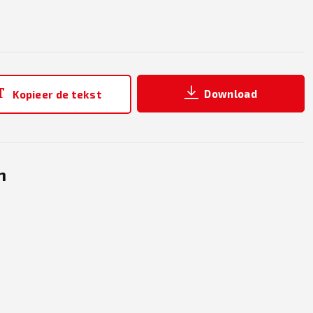
Download
Kopieer de tekst
n