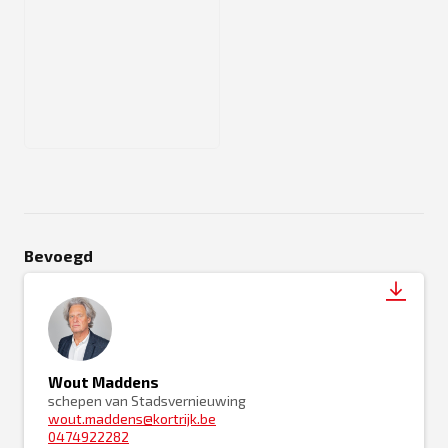
JPG
Bevoegd
Wout Maddens
schepen van Stadsvernieuwing
wout.maddens@kortrijk.be
0474922282