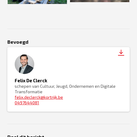
JPG
JPG
Bevoegd
Felix De Clerck
schepen van Cultuur, Jeugd, Ondernemen en Digitale
Transformatie
felix.declerck@kortrijk.be
0497644081
Deel dit bericht