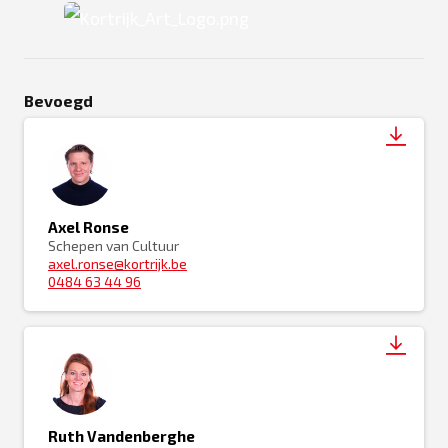
PNG
Bevoegd
Axel Ronse
Schepen van Cultuur
axel.ronse@kortrijk.be
0484 63 44 96
Ruth Vandenberghe