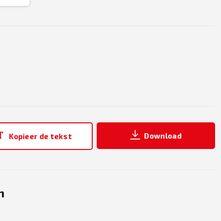
Download
Kopieer de tekst
n