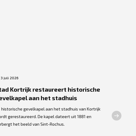
3 juli 2026
3 juli 2026
tad Kortrijk restaureert historische
Kortrijk
evelkapel aan het stadhuis
Stad Kortrij
plek voor st
 historische gevelkapel aan het stadhuis van Kortrijk
ziekenhuisvl
rdt gerestaureerd. De kapel dateert uit 1881 en
krijgen pril
rbergt het beeld van Sint-Rochus.