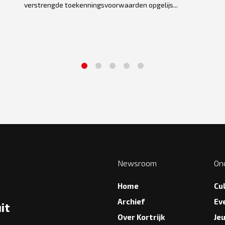
verstrengde toekenningsvoorwaarden opgelijs...
1
2
3
4
5
Newsroom
On
Home
Cu
Archief
Ev
it
Over Kortrijk
Je