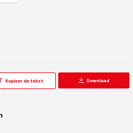
Download
Kopieer de tekst
n