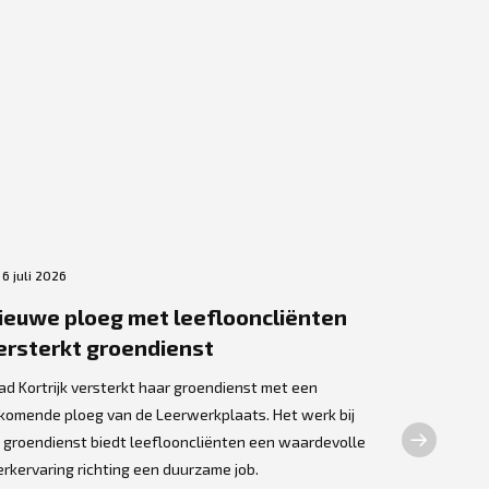
6 juli 2026
3 juli 2026
ieuwe ploeg met leeflooncliënten
VORK rei
ersterkt groendienst
keukenm
cursiste
ad Kortrijk versterkt haar groendienst met een
arbeids
jkomende ploeg van de Leerwerkplaats. Het werk bij
 groendienst biedt leeflooncliënten een waardevolle
Op donderdag
rkervaring richting een duurzame job.
opnieuw tien