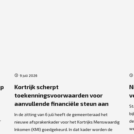
9 juli 2026
op
Kortrijk scherpt
N
toekenningsvoorwaarden voor
v
aanvullende financiële steun aan
St
bi
In de zitting van 6 juli heeft de gemeenteraad het
r
de
nieuwe afsprakenkader voor het Kortrijks Menswaardig
we
Inkomen (KMI) goedgekeurd. In dat kader worden de