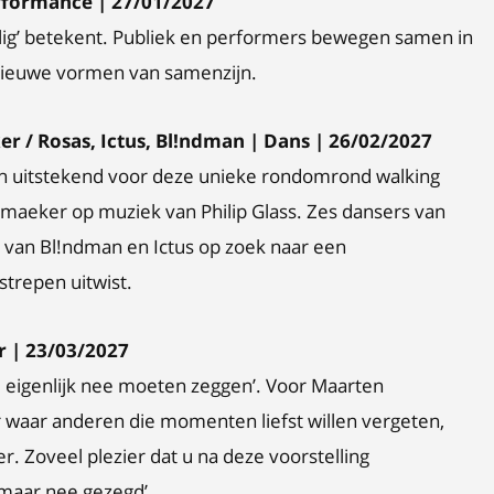
rformance | 27/01/2027
eilig’ betekent. Publiek en performers bewegen samen in
t nieuwe vormen van samenzijn.
 / Rosas, Ictus, Bl!ndman | Dans | 26/02/2027
ich uitstekend voor deze unieke rondomrond walking
maeker op muziek van Philip Glass. Zes dansers van
van Bl!ndman en Ictus op zoek naar een
strepen uitwist.
 | 23/03/2027
ad eigenlijk nee moeten zeggen’. Voor Maarten
 waar anderen die momenten liefst willen vergeten,
r. Zoveel plezier dat u na deze voorstelling
k maar nee gezegd’…