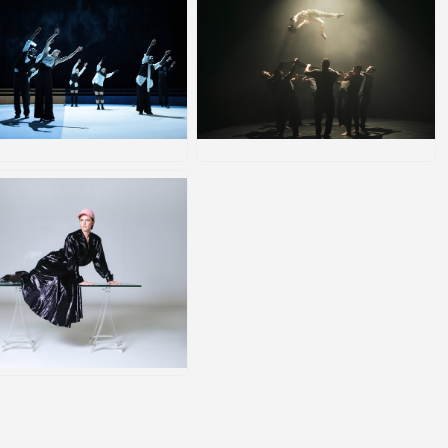
G
JPG
G