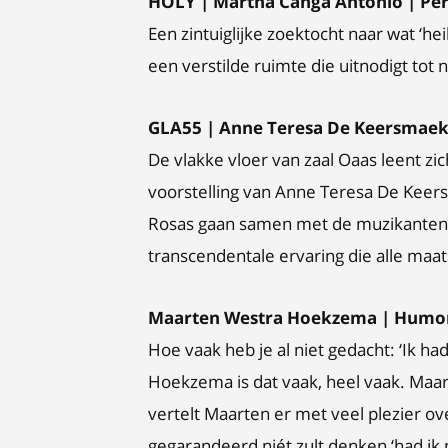
HOLY | Martha Canga Antonio | Pe
Een zintuiglijke zoektocht naar wat ‘h
een verstilde ruimte die uitnodigt to
GLA55 | Anne Teresa De Keersmaeker
De vlakke vloer van zaal Oaas leent z
voorstelling van Anne Teresa De Keers
Rosas gaan samen met de muzikanten 
transcendentale ervaring die alle maat
Maarten Westra Hoekzema | Humor
Hoe vaak heb je al niet gedacht: ‘Ik h
Hoekzema is dat vaak, heel vaak. Maar
vertelt Maarten er met veel plezier ove
gegarandeerd niét zult denken ‘had i