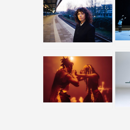
JPG
JP
JPG
JP