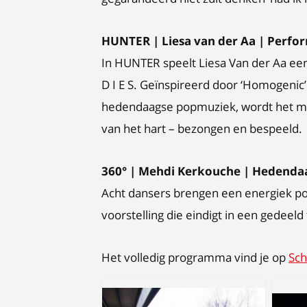
HUNTER | Liesa van der Aa | Perfo
In HUNTER speelt Liesa Van der Aa een
D I E S. Geïnspireerd door ‘Homogenic
hedendaagse popmuziek, wordt het me
van het hart – bezongen en bespeeld.
360° | Mehdi Kerkouche | Hedendaa
Acht dansers brengen een energiek p
voorstelling die eindigt in een gedee
Het volledig programma vind je op
Sch