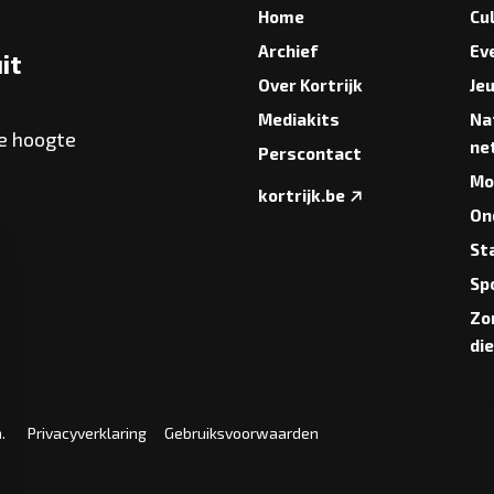
Home
Cu
Archief
Ev
it
Over Kortrijk
Je
Mediakits
Na
de hoogte
ne
Perscontact
Mob
kortrijk.be
On
St
Sp
Zo
di
.
Privacyverklaring
Gebruiksvoorwaarden