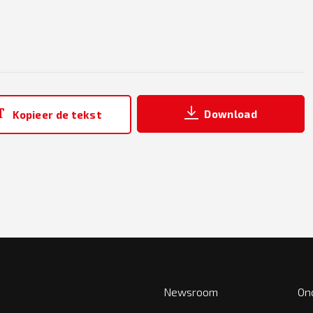
Download
Kopieer de tekst
Newsroom
On