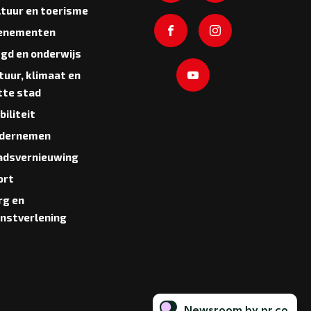
ltuur en toerisme
enementen
ugd en onderwijs
tuur, klimaat en
tte stad
iliteit
dernemen
adsvernieuwing
ort
rg en
enstverlening
Newsroom by pr.co