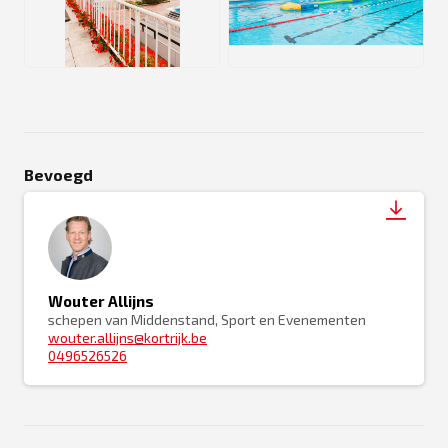
JPG
JPG
Bevoegd
Wouter Allijns
schepen van Middenstand, Sport en Evenementen
wouter.allijns@kortrijk.be
0496526526