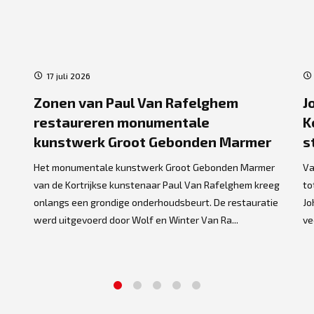
17 juli 2026
Zonen van Paul Van Rafelghem
J
restaureren monumentale
K
kunstwerk Groot Gebonden Marmer
s
Het monumentale kunstwerk Groot Gebonden Marmer
Va
van de Kortrijkse kunstenaar Paul Van Rafelghem kreeg
to
onlangs een grondige onderhoudsbeurt. De restauratie
Jo
werd uitgevoerd door Wolf en Winter Van Ra...
ve
1
2
3
4
5