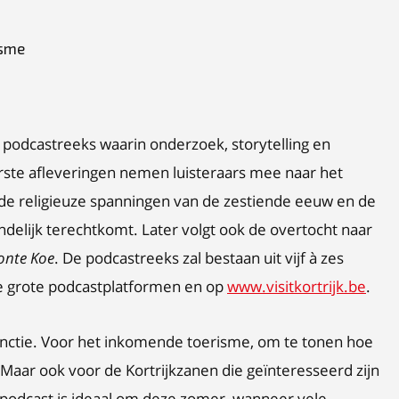
isme
 podcastreeks waarin onderzoek, storytelling en
ste afleveringen nemen luisteraars mee naar het
 de religieuze spanningen van de zestiende eeuw en de
ndelijk terechtkomt. Later volgt ook de overtocht naar
onte Koe
. De podcastreeks zal bestaan uit vijf à zes
 de grote podcastplatformen en op
www.visitkortrijk.be
.
nctie. Voor het inkomende toerisme, om te tonen hoe
. Maar ook voor de Kortrijkzanen die geïnteresseerd zijn
 podcast is ideaal om deze zomer, wanneer vele