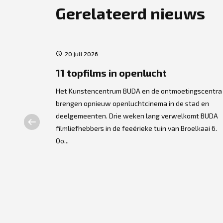
Gerelateerd nieuws
20 juli 2026
ers
11 topfilms in openlucht
Het Kunstencentrum BUDA en de ontmoetingscentra
brengen opnieuw openluchtcinema in de stad en
lse
deelgemeenten. Drie weken lang verwelkomt BUDA
t centrum. De
filmliefhebbers in de feeërieke tuin van Broelkaai 6.
dpersonage
Oo...
gra...