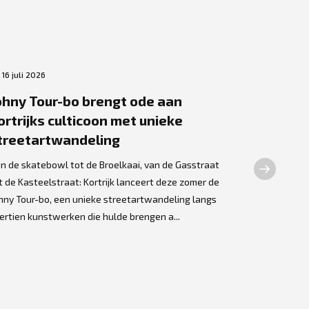
16 juli 2026
2 juli 2026
ohny Tour-bo brengt ode aan
Bronzen
ortrijks culticoon met unieke
Dewilde 
treetartwandeling
Olme
n de skatebowl tot de Broelkaai, van de Gasstraat
Een opmerke
t de Kasteelstraat: Kortrijk lanceert deze zomer de
Kortrijkse k
hny Tour-bo, een unieke streetartwandeling langs
thuis gevond
ertien kunstwerken die hulde brengen a...
assistentiew
kunstwerk we