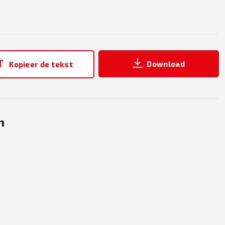
Download
Kopieer de tekst
n