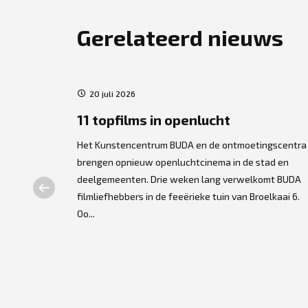
Gerelateerd nieuws
20 juli 2026
ers
11 topfilms in openlucht
Het Kunstencentrum BUDA en de ontmoetingscentra
brengen opnieuw openluchtcinema in de stad en
lse
deelgemeenten. Drie weken lang verwelkomt BUDA
t centrum. De
filmliefhebbers in de feeërieke tuin van Broelkaai 6.
dpersonage
Oo...
gra...