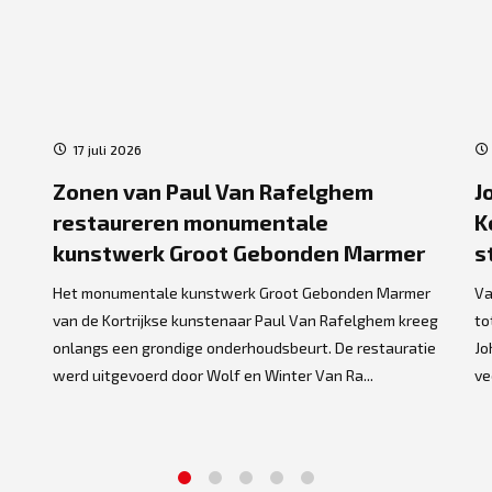
17 juli 2026
Zonen van Paul Van Rafelghem
J
restaureren monumentale
K
kunstwerk Groot Gebonden Marmer
s
Het monumentale kunstwerk Groot Gebonden Marmer
Va
van de Kortrijkse kunstenaar Paul Van Rafelghem kreeg
to
onlangs een grondige onderhoudsbeurt. De restauratie
Jo
werd uitgevoerd door Wolf en Winter Van Ra...
ve
1
2
3
4
5