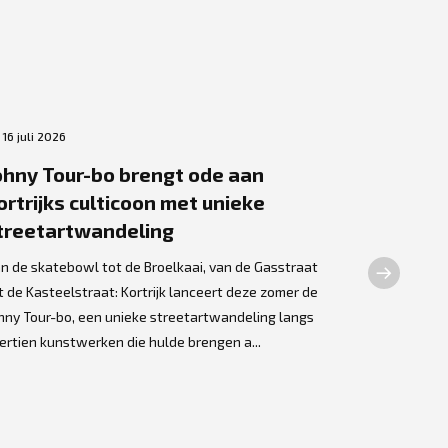
16 juli 2026
2 juli 2026
ohny Tour-bo brengt ode aan
Bronzen
ortrijks culticoon met unieke
Dewilde 
treetartwandeling
Olme
n de skatebowl tot de Broelkaai, van de Gasstraat
Een opmerke
t de Kasteelstraat: Kortrijk lanceert deze zomer de
Kortrijkse k
hny Tour-bo, een unieke streetartwandeling langs
thuis gevond
ertien kunstwerken die hulde brengen a...
assistentiew
kunstwerk we