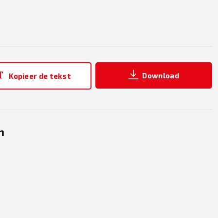
Download
Kopieer de tekst
n