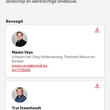
landschap en veerkrachtige landbouw.
Bevoegd
Maxim Veys
schepen van Zorg, Kinderopvang, Toerisme, Natuur en
Klimaat
maxim.veys@kortrijk.be
0477718096
Trui Steenhoudt