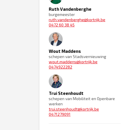
Ruth Vandenberghe
burgemeester
ruth.vandenberghe@kortrijk.be
0472 60 38 45
Wout Maddens
schepen van Stadsvernieuwing
wout.maddens@kortrijk.be
0474922282
Trui Steenhoudt
schepen van Mobiliteit en Openbare
werken
trui.steenhoudt@kortrijk.be
0471279091