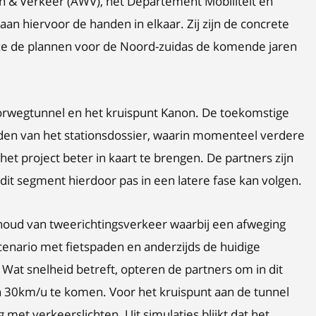
n & Verkeer (AWV), het Departement Mobiliteit en
n hiervoor de handen in elkaar. Zij zijn de concrete
e de plannen voor de Noord-zuidas de komende jaren
oorwegtunnel en het kruispunt Kanon. De toekomstige
rden van het stationsdossier, waarin momenteel verdere
 project beter in kaart te brengen. De partners zijn
dit segment hierdoor pas in een latere fase kan volgen.
ehoud van tweerichtingsverkeer waarbij een afweging
enario met fietspaden en anderzijds de huidige
 Wat snelheid betreft, opteren de partners om in dit
n 30km/u te komen. Voor het kruispunt aan de tunnel
 met verkeerslichten. Uit simulaties blijkt dat het