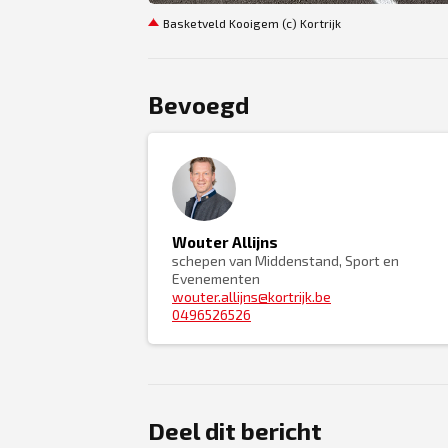
Basketveld Kooigem (c) Kortrijk
Bevoegd
Wouter Allijns
schepen van Middenstand, Sport en
Evenementen
wouter.allijns@kortrijk.be
0496526526
Deel dit bericht