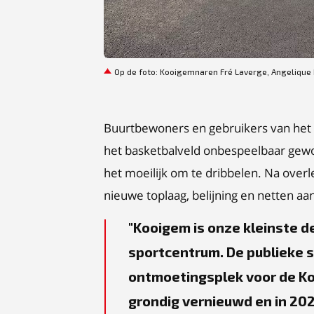
JPEG
Op de foto: Kooigemnaren Fré Laverge, Angelique H
Buurtbewoners en gebruikers van het b
het basketbalveld onbespeelbaar gewo
het moeilijk om te dribbelen. Na over
nieuwe toplaag, belijning en netten aa
Kooigem is onze kleinste 
sportcentrum. De publieke s
ontmoetingsplek voor de Ko
grondig vernieuwd en in 202