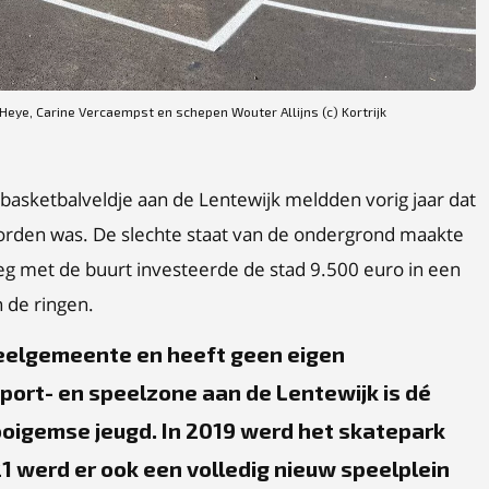
eye, Carine Vercaempst en schepen Wouter Allijns (c) Kortrijk
asketbalveldje aan de Lentewijk meldden vorig jaar dat
rden was. De slechte staat van de ondergrond maakte
leg met de buurt investeerde de stad 9.500 euro in een
n de ringen.
deelgemeente en heeft geen eigen
port- en speelzone aan de Lentewijk is dé
oigemse jeugd. In 2019 werd het skatepark
1 werd er ook een volledig nieuw speelplein