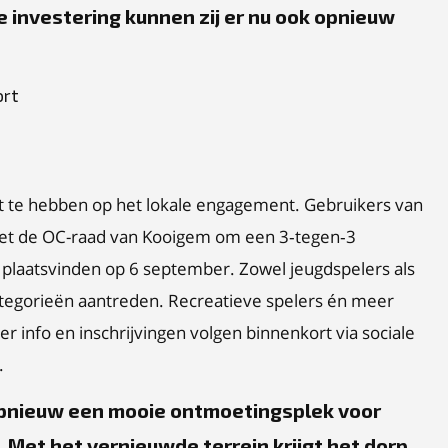
 investering kunnen zij er nu ook opnieuw
ort
fect te hebben op het lokale engagement. Gebruikers van
 met de OC-raad van Kooigem om een 3‑tegen‑3
l plaatsvinden op 6 september. Zowel jeugdspelers als
ategorieën aantreden. Recreatieve spelers én meer
r info en inschrijvingen volgen binnenkort via sociale
.
pnieuw een mooie ontmoetingsplek voor
Met het vernieuwde terrein krijgt het dorp