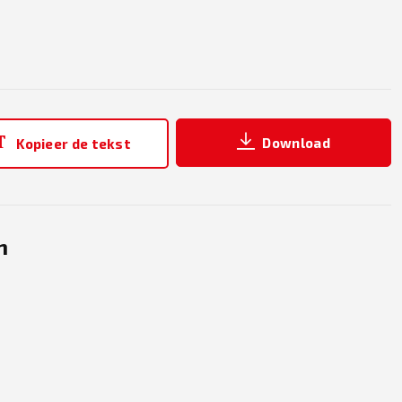
Download
Kopieer de tekst
n