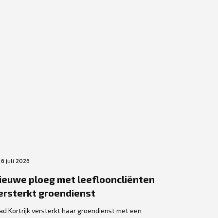
6 juli 2026
3 juli 2026
ieuwe ploeg met leeflooncliënten
VORK rei
ersterkt groendienst
keukenm
cursiste
ad Kortrijk versterkt haar groendienst met een