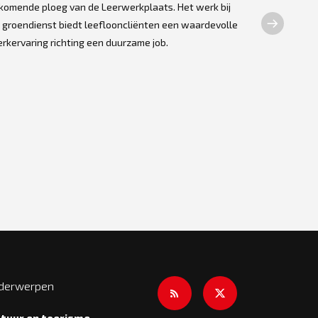
arbeids
jkomende ploeg van de Leerwerkplaats. Het werk bij
 groendienst biedt leeflooncliënten een waardevolle
Op donderdag
rkervaring richting een duurzame job.
opnieuw tien
de jaarlijkse
keukenmedewe
h...
derwerpen