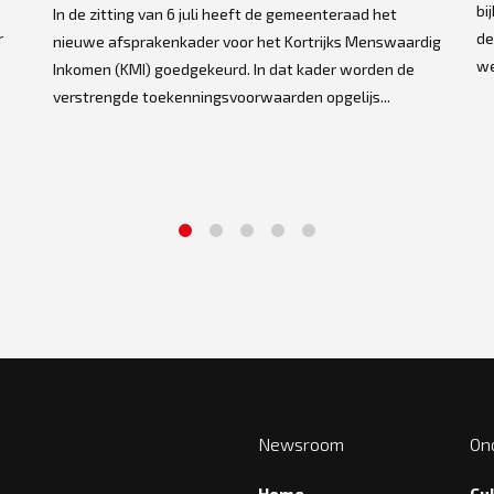
bi
In de zitting van 6 juli heeft de gemeenteraad het
r
de
nieuwe afsprakenkader voor het Kortrijks Menswaardig
we
Inkomen (KMI) goedgekeurd. In dat kader worden de
verstrengde toekenningsvoorwaarden opgelijs...
1
2
3
4
5
Newsroom
On