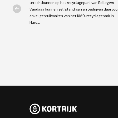
terechtkunnen op het recyclagepark van Rollegem.
Vandaag kunnen zelfstandigen en bedrijven daarvoo
ing gegeven
enkel gebruikmaken van het KMO-recyclagepark in
 Droomboom
Hare...
ap in de