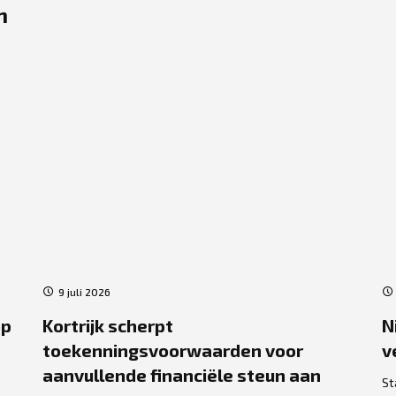
n
9 juli 2026
op
Kortrijk scherpt
N
toekenningsvoorwaarden voor
v
aanvullende financiële steun aan
St