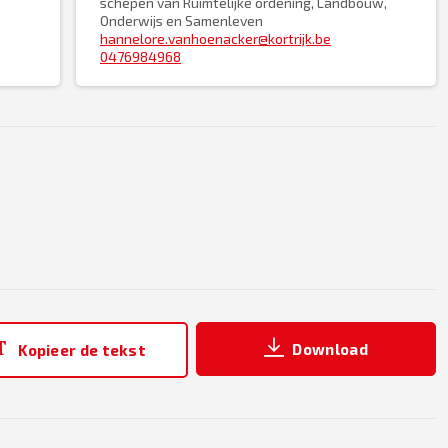
schepen van Ruimtelijke ordening, Landbouw,
Onderwijs en Samenleven
hannelore.vanhoenacker@kortrijk.be
0476984968
Download
Kopieer de tekst