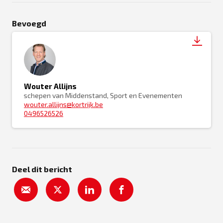
Bevoegd
Wouter Allijns
schepen van Middenstand, Sport en Evenementen
wouter.allijns@kortrijk.be
0496526526
Deel dit bericht