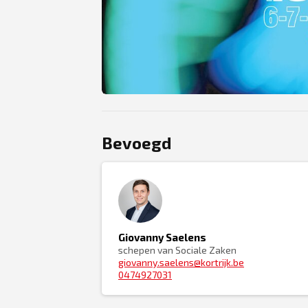
JPG
Bevoegd
Giovanny Saelens
schepen van Sociale Zaken
giovanny.saelens@kortrijk.be
0474927031