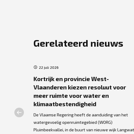
Gerelateerd nieuws
22 juli 2026
im
Kortrijk en provincie West-
inders
Vlaanderen kiezen resoluut voor
meer ruimte voor water en
r meer de
klimaatbestendigheid
t deze
nusvormige
De Vlaamse Regering heeft de aanduiding van het
st ...
watergevoelig openruimtegebied (WORG)
Pluimbeekvallei, in de buurt van nieuwe wijk Langwat