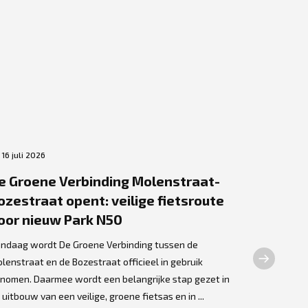
16 juli 2026
6 juli 2026
e Groene Verbinding Molenstraat-
Nieuwe 
ozestraat opent: veilige fietsroute
verster
oor nieuw Park N50
Stad Kortrij
bijkomende p
ndaag wordt De Groene Verbinding tussen de
de groendien
lenstraat en de Bozestraat officieel in gebruik
werkervaring
nomen. Daarmee wordt een belangrijke stap gezet in
 uitbouw van een veilige, groene fietsas en in ...