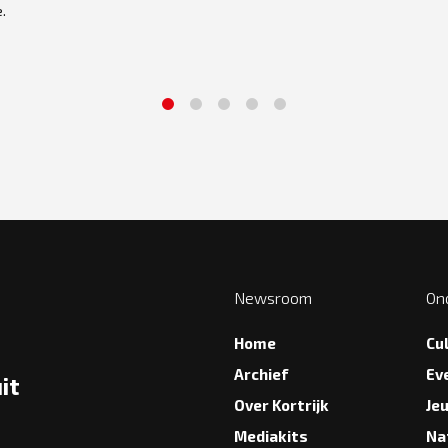
.
1
2
3
4
5
Newsroom
On
Home
Cu
Archief
Ev
it
Over Kortrijk
Je
Mediakits
Na