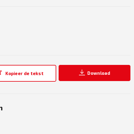
Download
Kopieer de tekst
n