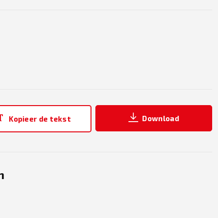
Download
Kopieer de tekst
n