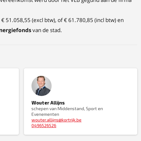
€ 51.058,55 (excl btw), of € 61.780,85 (incl btw) en
energiefonds
van de stad.
Wouter Allijns
schepen van Middenstand, Sport en
Evenementen
wouter.allijns@kortrijk.be
0496526526