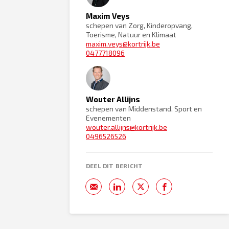
Maxim Veys
schepen van Zorg, Kinderopvang,
Toerisme, Natuur en Klimaat
maxim.veys@kortrijk.be
0477718096
Wouter Allijns
schepen van Middenstand, Sport en
Evenementen
wouter.allijns@kortrijk.be
0496526526
DEEL DIT BERICHT