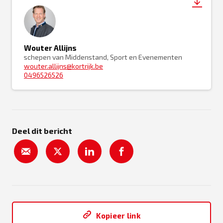
Wouter Allijns
schepen van Middenstand, Sport en Evenementen
wouter.allijns@kortrijk.be
0496526526
Deel dit bericht
Kopieer link