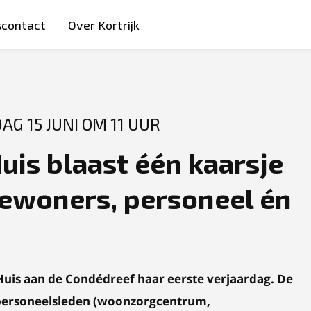
scontact
Over Kortrijk
G 15 JUNI OM 11 UUR
uis blaast één kaarsje
 bewoners, personeel én
 Huis aan de Condédreef haar eerste verjaardag. De
 personeelsleden (woonzorgcentrum,