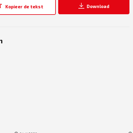
Download
Kopieer de tekst
n