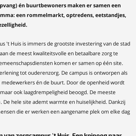
opvang) én buurtbewoners maken er samen een
amma: een rommelmarkt, optredens, eetstandjes,
zelligheid.
s 't Huis is immers de grootste investering van de stad
zaan de meest kwaliteitsvolle en betaalbare zorg te
 gemeenschapsdiensten komen er samen op één site.
erlening tot ouderenzorg. De campus is ontworpen als
s, medewerkers én de buurt. Door de openheid wordt
n, maar ook laagdrempeligheid beoogd. De meeste
 De hele site ademt warmte en huiselijkheid. Dankzij
 mensen die er werken een aangename plek om elke dag
in van zorgcampus 't Huis. Een knipoog naar