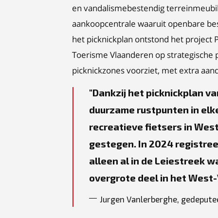
en vandalismebestendig terreinmeubil
aankoopcentrale waaruit openbare bes
het picknickplan ontstond het projec
Toerisme Vlaanderen op strategische p
picknickzones voorziet, met extra aand
Dankzij het picknickplan v
duurzame rustpunten in el
recreatieve fietsers in Wes
gestegen. In 2024 registreer
alleen al in de Leiestreek w
overgrote deel in het West-
Jurgen Vanlerberghe, gedepute