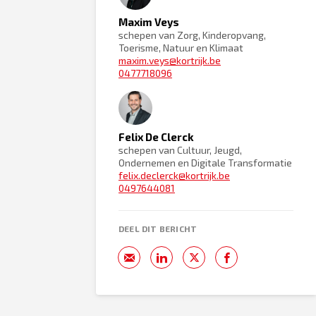
Maxim Veys
schepen van Zorg, Kinderopvang,
Toerisme, Natuur en Klimaat
maxim.veys@kortrijk.be
0477718096
Felix De Clerck
schepen van Cultuur, Jeugd,
Ondernemen en Digitale Transformatie
felix.declerck@kortrijk.be
0497644081
DEEL DIT BERICHT