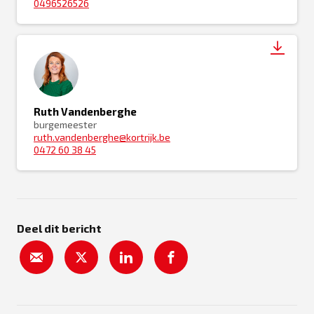
0496526526
Ruth Vandenberghe
burgemeester
ruth.vandenberghe@kortrijk.be
0472 60 38 45
Deel dit bericht