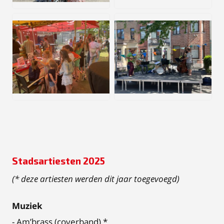
JPG
JPEG
Stadsartiesten 2025
(* deze artiesten werden dit jaar toegevoegd)
Muziek
- Am’brass (coverband) *