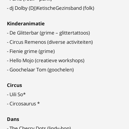
- dj Dolby (DJ)KetischeGezinsband (folk)
Kinderanimatie
- De Glitterbar (grime – glittertattoos)
- Circus Remenos (diverse activiteiten)
- Fienie grime (grime)
- Hello Mojo (creatieve workshops)
- Goochelaar Tom (goochelen)
Circus
- Uili So*
- Circosaurus *
Dans
- The Cherry Dots (lindy-hop)