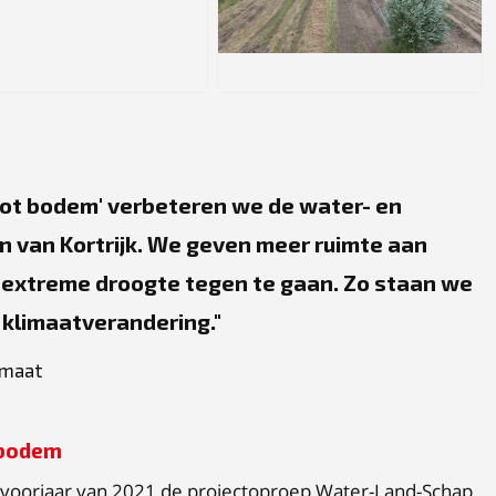
G
JPG
tot bodem' verbeteren we de water- en
n van Kortrijk. We geven meer ruimte aan
extreme droogte tegen te gaan. Zo staan we
e klimaatverandering.
imaat
 bodem
 voorjaar van 2021 de projectoproep Water-Land-Schap