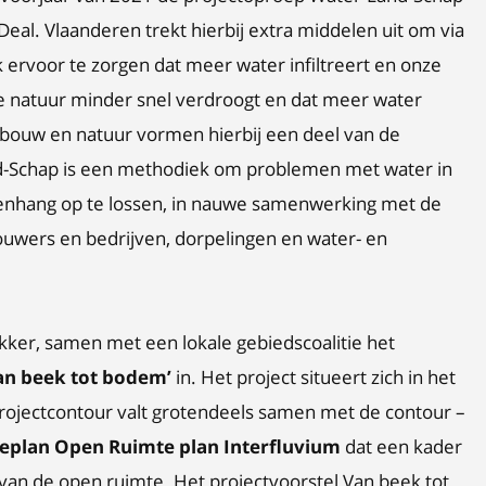
eal. Vlaanderen trekt hierbij extra middelen uit om via
ervoor te zorgen dat meer water infiltreert en onze
 natuur minder snel verdroogt en dat meer water
dbouw en natuur vormen hierbij een deel van de
-Schap is een methodiek om problemen met water in
menhang op te lossen, in nauwe samenwerking met de
ouwers en bedrijven, dorpelingen en water- en
trekker, samen met een lokale gebiedscoalitie het
an beek tot bodem’
in. Het project situeert zich in het
projectcontour valt grotendeels samen met de contour –
ieplan Open Ruimte plan Interfluvium
dat een kader
 van de open ruimte. Het projectvoorstel Van beek tot