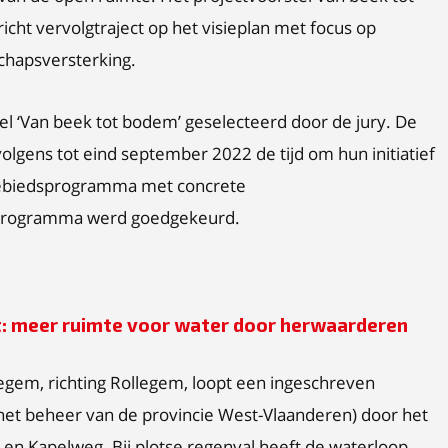
icht vervolgtraject op het visieplan met focus op
chapsversterking.
el ‘Van beek tot bodem’ geselecteerd door de jury. De
olgens tot eind september 2022 de tijd om hun initiatief
 gebiedsprogramma met concrete
sprogramma werd goedgekeurd.
ct: meer ruimte voor water door herwaarderen
egem, richting Rollegem, loopt een ingeschreven
 het beheer van de provincie West-Vlaanderen) door het
en Kapelweg. Bij plotse regenval heeft de waterloop