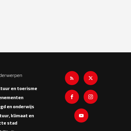
derwerpen
ltuur en toerisme
enementen
ugd en onderwijs
tuur, klimaat en
tte stad