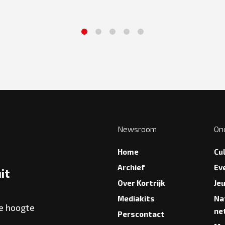
1
2
3
4
5
Newsroom
On
Home
Cu
Archief
Ev
it
Over Kortrijk
Je
Mediakits
Na
de hoogte
ne
Perscontact