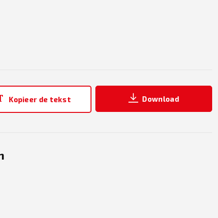
Download
Kopieer de tekst
n