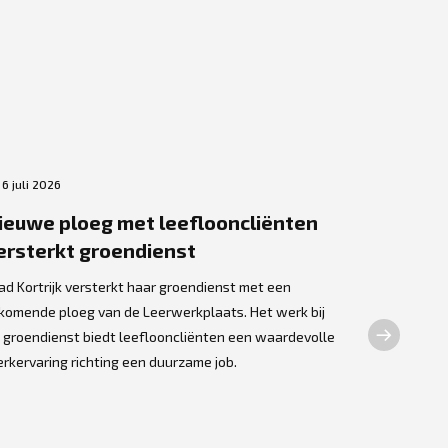
6 juli 2026
3 juli 2026
ieuwe ploeg met leeflooncliënten
VORK rei
ersterkt groendienst
keukenm
cursiste
ad Kortrijk versterkt haar groendienst met een
arbeids
jkomende ploeg van de Leerwerkplaats. Het werk bij
 groendienst biedt leeflooncliënten een waardevolle
Op donderdag
rkervaring richting een duurzame job.
opnieuw tien
de jaarlijkse
keukenmedewe
h...