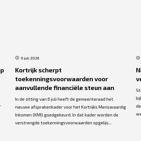
9 juli 2026
op
Kortrijk scherpt
N
toekenningsvoorwaarden voor
v
aanvullende financiële steun aan
St
bi
In de zitting van 6 juli heeft de gemeenteraad het
r
de
nieuwe afsprakenkader voor het Kortrijks Menswaardig
we
Inkomen (KMI) goedgekeurd. In dat kader worden de
verstrengde toekenningsvoorwaarden opgelijs...