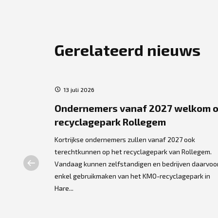
Gerelateerd nieuws
13 juli 2026
ject
Ondernemers vanaf 2027 welkom 
recyclagepark Rollegem
re
Kortrijkse ondernemers zullen vanaf 2027 ook
terechtkunnen op het recyclagepark van Rollegem.
Vandaag kunnen zelfstandigen en bedrijven daarvoo
ing gegeven
enkel gebruikmaken van het KMO-recyclagepark in
 Droomboom
Hare...
ap in de