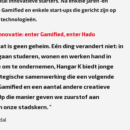
al innovatieve starters. Na enkele jaren -en
Gamified en enkele start-ups die gericht zijn op
 technologieën.
novatie: enter Gamified, enter Hado
t is geen geheim. Eén ding verandert niet: in
 gaan studeren, wonen en werken hand in
e om te ondernemen, Hangar K biedt jonge
ategische samenwerking die een volgende
n Gamified en een aantal andere creatieve
. Op die manier geven we zuurstof aan
n onze stadskern.
dal