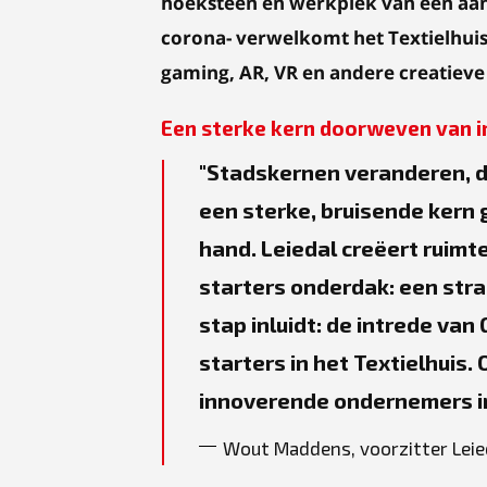
hoeksteen en werkplek van een aant
corona- verwelkomt het Textielhuis 
gaming, AR, VR en andere creatieve
Een sterke kern doorweven van in
Stadskernen veranderen, da
een sterke, bruisende kern
hand. Leiedal creëert ruimt
starters onderdak: een str
stap inluidt: de intrede va
starters in het Textielhuis
innoverende ondernemers i
Wout Maddens, voorzitter Leie