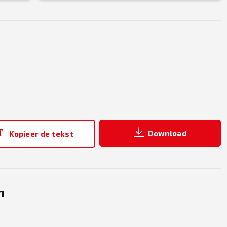
Download
Kopieer de tekst
n